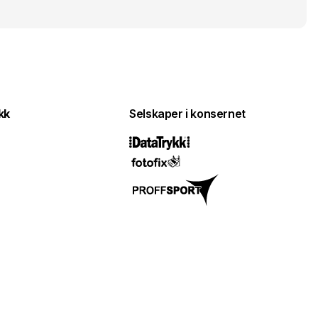
kk
Selskaper i konsernet