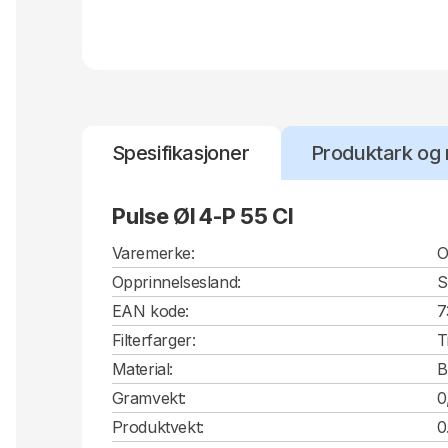
Spesifikasjoner
Produktark og 
Pulse Øl 4-P 55 Cl
Varemerke:
O
Opprinnelsesland:
S
EAN kode:
7
Filterfarger:
T
Material:
B
Gramvekt:
0
Produktvekt:
0