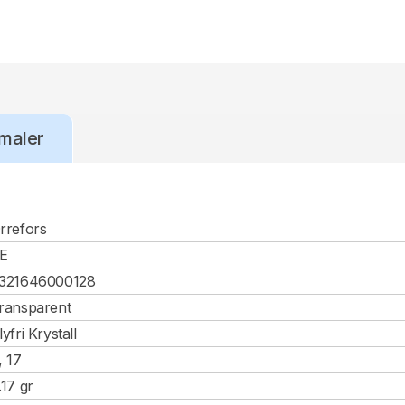
maler
rrefors
E
321646000128
ransparent
lyfri Krystall
, 17
.17 gr