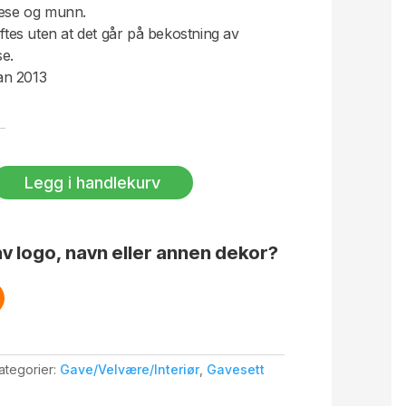
nese og munn.
øftes uten at det går på bekostning av
se.
an 2013
Legg i handlekurv
v logo, navn eller annen dekor?
ategorier:
Gave/Velvære/Interiør
,
Gavesett