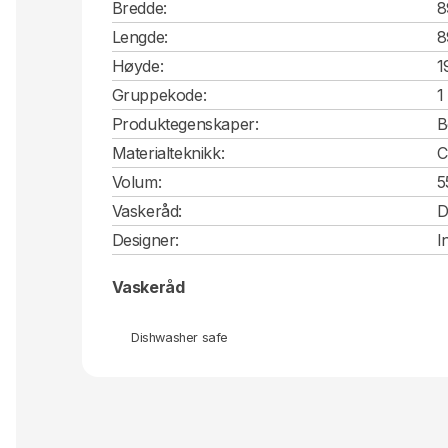
Bredde:
8
Lengde:
8
Høyde:
1
Gruppekode:
1
Produktegenskaper:
B
Materialteknikk:
C
Volum:
5
Vaskeråd:
D
Designer:
I
Vaskeråd
Dishwasher safe