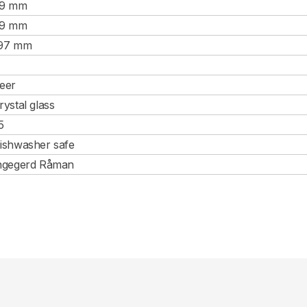
9 mm
9 mm
97 mm
eer
rystal glass
5
ishwasher safe
ngegerd Råman