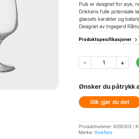
Puls er designet for øye, 
Drikkens fulle potensiale l
glassets karakter og balan
Designet av Ingegerd Råm
Produktspesifikasjoner
Pulse
-
+
Øl
4-
P
55
Ønsker du påtrykk a
Cl
antall
Slik gjør du det
Produktnummer:
6295303
K
Merke:
Orrefors