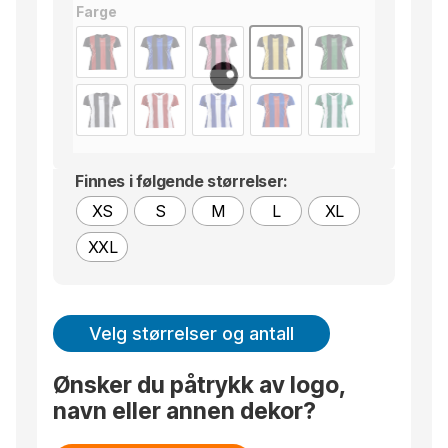
Farge
Finnes i følgende størrelser:
XS
S
M
L
XL
XXL
Velg størrelser og antall
Ønsker du påtrykk av logo,
navn eller annen dekor?