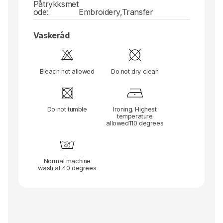
Påtrykksmet
ode:
Embroidery,Transfer
Vaskeråd
Bleach not allowed
Do not dry clean
Do not tumble
Ironing. Highest
temperature
allowed110 degrees
Normal machine
wash at 40 degrees