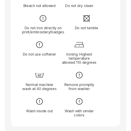
Bleach not allowed
Do not dry clean
Do not iron directly on
Do not tumble
print/embroidery/badges
Do not use softener
Ironing. Highest
temperature
allowed 110 degrees
Normal machine
Remove promptly
wash at 40 degrees
from washer
Wash inside out
Wash with similar
colors