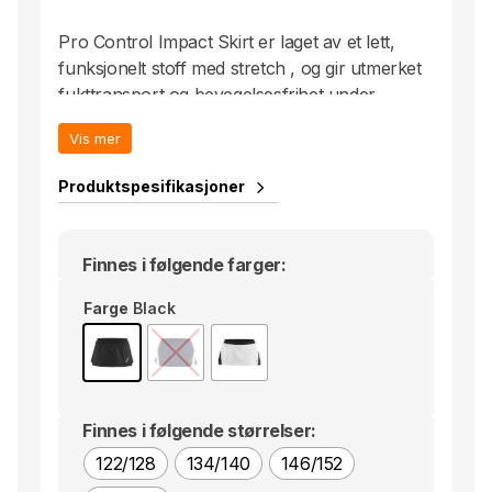
Pro Control Impact Skirt er laget av et lett,
funksjonelt stoff med stretch , og gir utmerket
fukttransport og bevegelsesfrihet under
intense aktiviteter. Leveres med innerbukser
Vis mer
med ballomme, elastisk linning og god plass til
merkevarebygging med klubb, sponsor eller
Produktspesifikasjoner
firmalogoer.
• Lettstrikket stoff med tights som innerbukse
• Ballomme på innsiden av tightsen
Finnes i følgende farger:
• Elastisk bånd
Farge
Black
• Plass for merkevarebygging av klubber /
firmaer
• Miljøvennlig
Finnes i følgende størrelser:
122/128
134/140
146/152