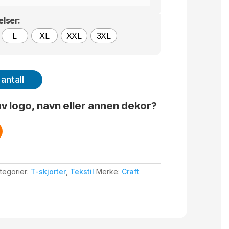
elser:
L
XL
XXL
3XL
antall
v logo, navn eller annen dekor?
tegorier:
T-skjorter
,
Tekstil
Merke:
Craft