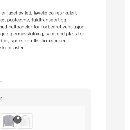
 laget av lett, tøyelig og resirkulert
rket pusteevne, fukttransport og
med nettpaneler for forbedret ventilasjon,
rage og ermavslutning, samt god plass for
b-, sponsor- eller firmalogoer.
e kontraster.
r
ng av klubber / firmaer
r: