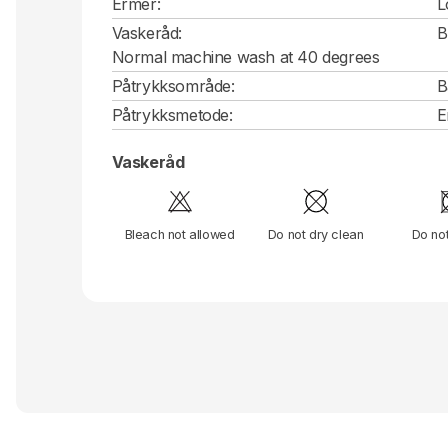
Ermer:
L
Vaskeråd:
B
Normal machine wash at 40 degrees
Påtrykksområde:
B
Påtrykksmetode:
E
Vaskeråd
Bleach not allowed
Do not dry clean
Do no