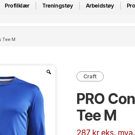
Profilklær
Treningstøy
Arbeidstøy
Pro
Ls Tee M
Craft
PRO Cont
Tee M
287
kr
eks. mva.