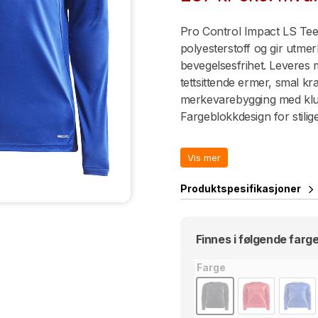
Pro Control Impact LS Tee er
polyesterstoff og gir utme
bevegelsesfrihet. Leveres 
tettsittende ermer, smal k
merkevarebygging med klub
Fargeblokkdesign for stilig
• Lett pustende stoff
• Meshdetaljer
Vis mer
• Smal krage
Produktspesifikasjoner
• Montert / stramme erme
• Plass for merkevarebyggi
• Miljøvennlig
Finnes i følgende farge
Farge