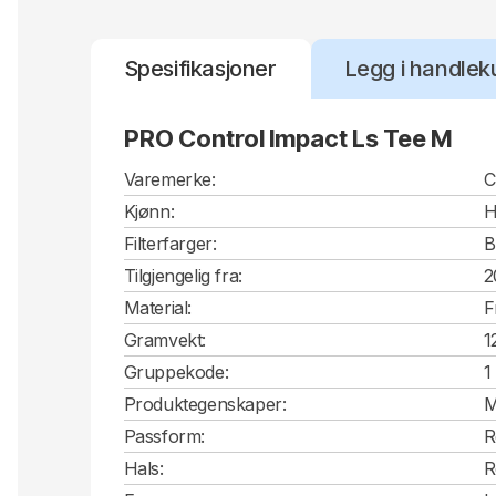
Spesifikasjoner
Legg i handlek
PRO Control Impact Ls Tee M
Varemerke:
C
Kjønn:
H
Filterfarger:
B
Tilgjengelig fra:
2
Material:
F
Gramvekt:
1
Gruppekode:
1
Produktegenskaper:
M
Passform:
R
Hals:
R