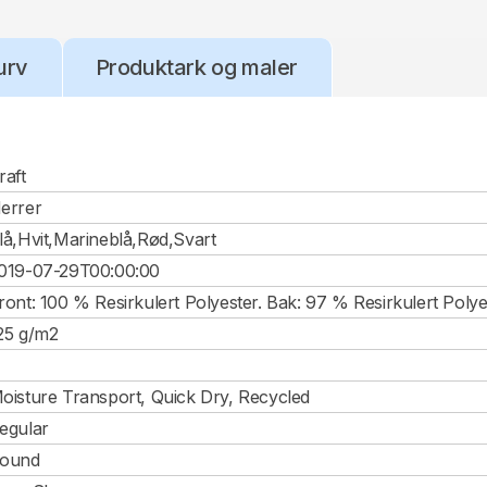
urv
Produktark og maler
raft
errer
lå,Hvit,Marineblå,Rød,Svart
019-07-29T00:00:00
ront: 100 % Resirkulert Polyester. Bak: 97 % Resirkulert Polye
25 g/m2
oisture Transport, Quick Dry, Recycled
egular
ound