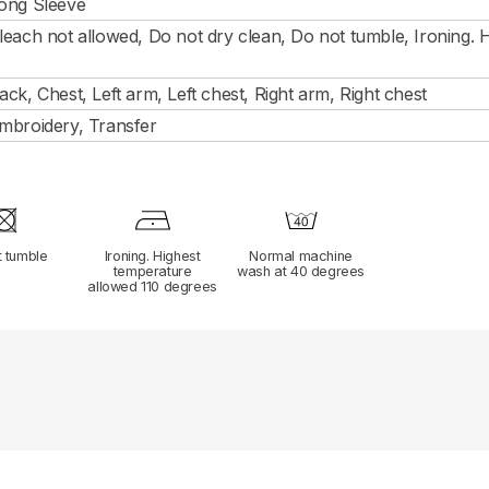
ong Sleeve
leach not allowed, Do not dry clean, Do not tumble, Ironing. 
ack, Chest, Left arm, Left chest, Right arm, Right chest
mbroidery, Transfer
t tumble
Ironing. Highest
Normal machine
temperature
wash at 40 degrees
allowed 110 degrees