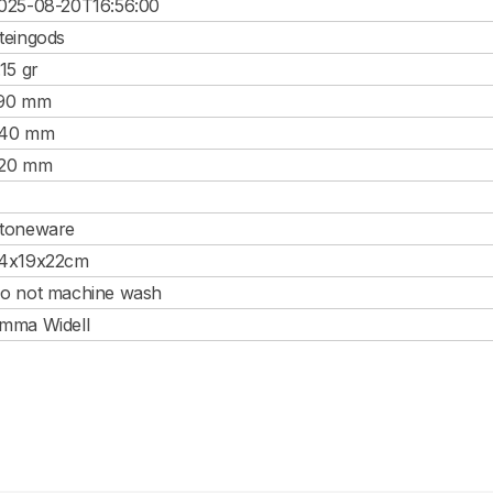
025-08-20T16:56:00
teingods
.15 gr
90 mm
40 mm
20 mm
toneware
4x19x22cm
o not machine wash
mma Widell