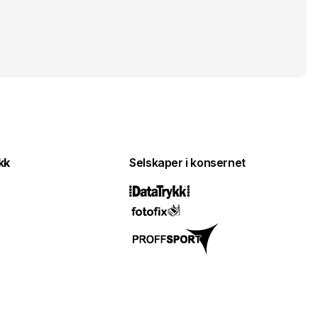
kk
Selskaper i konsernet