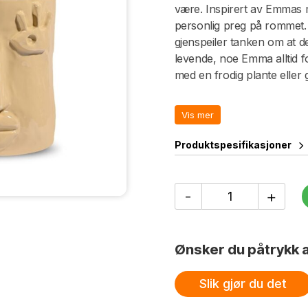
være. Inspirert av Emmas m
personlig preg på rommet.
gjenspeiler tanken om at d
levende, noe Emma alltid f
med en frodig plante eller 
spennende kunstobjekt. De
tekstur gir en varm, taktil f
Vis mer
finnes i to størrelser. Hånd
strukturforskjeller kan for
Produktspesifikasjoner
Design Byon x Emma Widell
Potte
-
+
Facy
L
antall
Ønsker du påtrykk a
Slik gjør du det