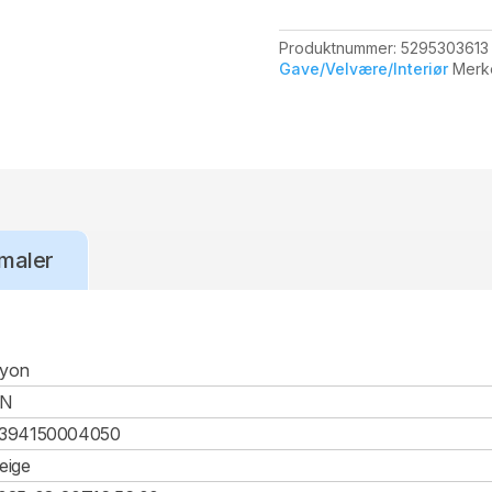
Produktnummer:
5295303613
Gave/Velvære/Interiør
Merk
maler
yon
CN
394150004050
eige