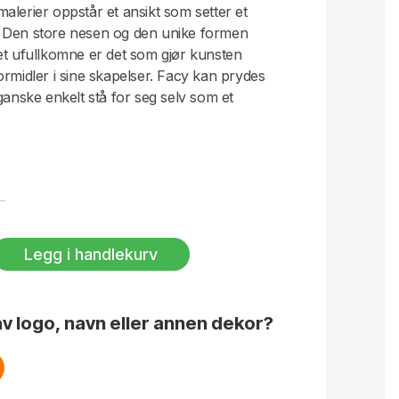
alerier oppstår et ansikt som setter et
 Den store nesen og den unike formen
et ufullkomne er det som gjør kunsten
ormidler i sine skapelser. Facy kan prydes
ganske enkelt stå for seg selv som et
n beige fargen og steingodsets robuste
ølelse som løfter ethvert interiør. Facy
laget i steingods. Farge- og
ekomme. Alle potter er unike. Farge beige.
. Leveres i Byon-eske.
Legg i handlekurv
v logo, navn eller annen dekor?