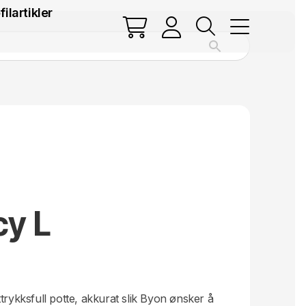
filartikler
cy L
.
trykksfull potte, akkurat slik Byon ønsker å