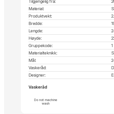
Tilgjengelig fra:
2
Material:
S
Produktvekt:
2
Bredde:
1
Lengde:
2
Høyde:
2
Gruppekode:
1
Materialteknikk:
S
Mål:
2
Vaskeråd:
D
Designer:
E
Vaskeråd
Do not machine
wash