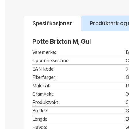
Spesifikasjoner
Produktark og 
Potte Brixton M, Gul
Varemerke:
B
Opprinnelsesland:
EAN kode:
7
Filterfarger:
G
Material:
R
Gramvekt:
3
Produktvekt:
0
Bredde:
2
Lengde:
2
Høyde:
2