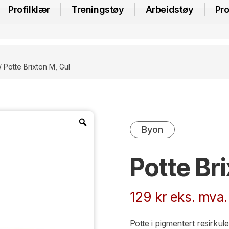
Profilklær
Treningstøy
Arbeidstøy
Pro
/ Potte Brixton M, Gul
Byon
Potte Br
129
kr
eks. mva.
Potte i pigmentert resirkul