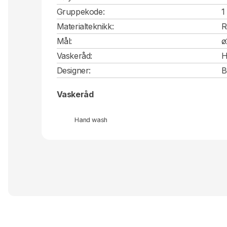
Gruppekode:
1
Materialteknikk:
R
Mål:
ø
Vaskeråd:
H
Designer:
B
Vaskeråd
Hand wash