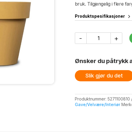
bruk. Tilgjengelig i flere fa
Produktspesifikasjoner
Potte
-
+
Brixton
M,
Gul
antall
Ønsker du påtrykk a
Slik gjør du det
Produktnummer:
5271100810
Gave/Velvære/Interiør
Merk