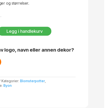
rger og størrelser.
Legg i handlekurv
v logo, navn eller annen dekor?
Kategorier:
Blomsterpotter
,
e:
Byon