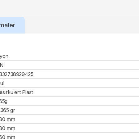
maler
yon
CN
332738929425
ul
esirkulert Plast
65g
.365 gr
80 mm
80 mm
60 mm