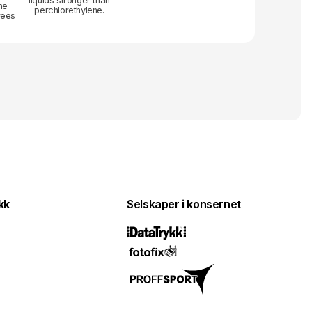
liquids stronger than
ne
perchlorethylene.
rees
kk
Selskaper i konsernet