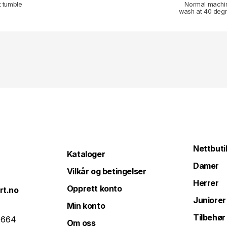
t tumble
Normal machi
wash at 40 deg
Nettbuti
Kataloger
Damer
Vilkår og betingelser
Herrer
Opprett konto
rt.no
Juniorer
Min konto
Tilbehør
 664
Om oss