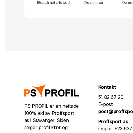
Bleach not allowed
Do not iron
Do no
Kontakt
51 82 67 20
E-post:
PS PROFIL er en nettside
post@proffspo
100% eid av Proffsport
as i Stavanger. Siden
Proffsport as
selger profil klær og
Org.nr: 923 637