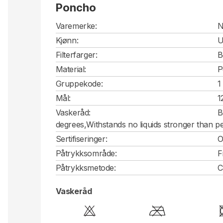
Poncho
Varemerke:
N
Kjønn:
U
Filterfarger:
B
Material:
P
Gruppekode:
1
Mål:
1
Vaskeråd:
B
degrees,Withstands no liquids stronger than p
Sertifiseringer:
O
Påtrykksområde:
F
Påtrykksmetode:
C
Vaskeråd