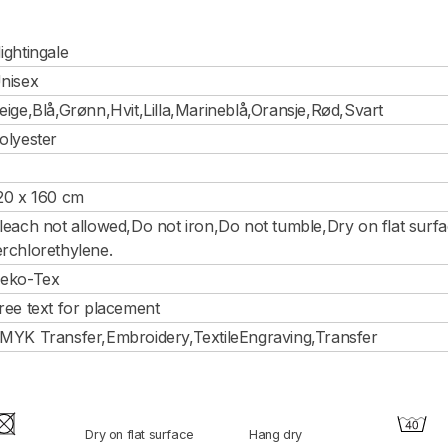
ightingale
nisex
eige,Blå,Grønn,Hvit,Lilla,Marineblå,Oransje,Rød,Svart
olyester
20 x 160 cm
leach not allowed,Do not iron,Do not tumble,Dry on flat sur
erchlorethylene.
eko-Tex
ree text for placement
MYK Transfer,Embroidery,TextileEngraving,Transfer
Dry on flat surface
Hang dry