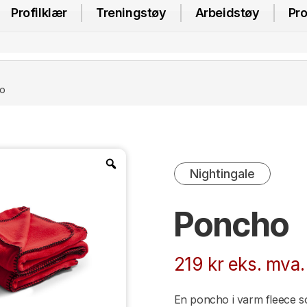
Profilklær
Treningstøy
Arbeidstøy
Pro
o
Nightingale
Poncho
219
kr
eks. mva.
En poncho i varm fleece so