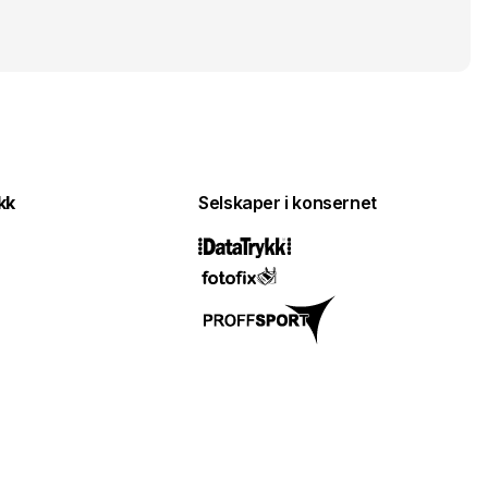
kk
Selskaper i konsernet