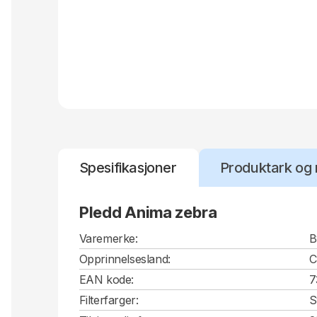
Spesifikasjoner
Produktark og 
Pledd Anima zebra
Varemerke:
B
Opprinnelsesland:
EAN kode:
7
Filterfarger:
S