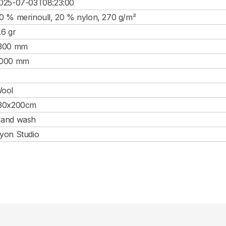
025-07-03T08:23:00
0 % merinoull, 20 % nylon, 270 g/m²
.6 gr
300 mm
000 mm
ool
30x200cm
and wash
yon Studio