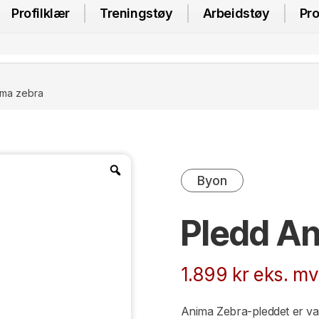
Profilklær
Treningstøy
Arbeidstøy
Pro
ima zebra
Byon
Pledd An
1.899
kr
eks. mv
Anima Zebra-pleddet er varm