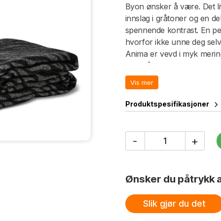
Byon ønsker å være. Det li
innslag i gråtoner og en d
spennende kontrast. En perf
hvorfor ikke unne deg selv
Anima er vevd i myk merin
vekt på 270 gsm, noe som g
Størrelse 130 × 200 cm. K
Vis mer
Produktspesifikasjoner
Pledd
-
+
Anima
zebra
antall
Ønsker du påtrykk a
Slik gjør du det