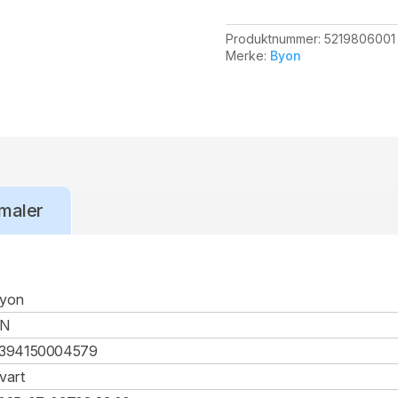
Produktnummer:
5219806001
Merke:
Byon
maler
yon
CN
394150004579
vart