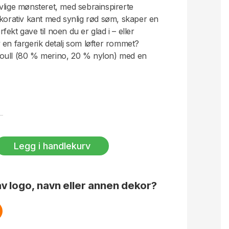
vlige mønsteret, med sebrainspirerte
ekorativ kant med synlig rød søm, skaper en
ekt gave til noen du er glad i – eller
 en fargerik detalj som løfter rommet?
oull (80 % merino, 20 % nylon) med en
ir en omsluttende og behagelig følelse.
un håndvask. Designet av Byon Studio.
Legg i handlekurv
v logo, navn eller annen dekor?