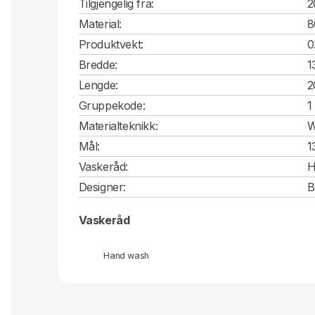
Tilgjengelig fra:
2
Material:
8
Produktvekt:
0
Bredde:
1
Lengde:
2
Gruppekode:
1
Materialteknikk:
W
Mål:
1
Vaskeråd:
H
Designer:
B
Vaskeråd
Hand wash