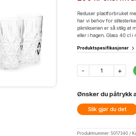
Reduser plastforbruket med 
har vi behov for slitesterk
piknikserien er så stilig a
eller i hagen. Glass 40 cl i 
Produktspesifikasjoner
Piknik
-
+
Juni
Glass,
4-
pk.
Ønsker du påtrykk a
antall
Slik gjør du det
Produktnummer:
5017340
K