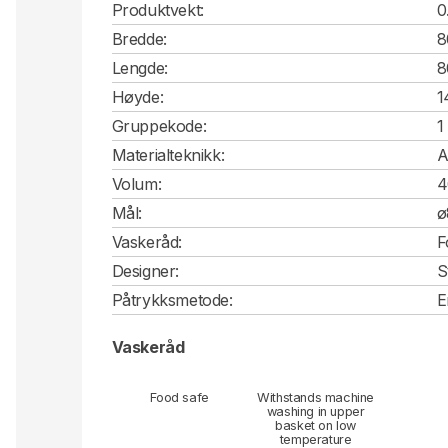
Produktvekt:
0
Bredde:
8
Lengde:
8
Høyde:
1
Gruppekode:
1
Materialteknikk:
A
Volum:
4
Mål:
ø
Vaskeråd:
F
Designer:
S
Påtrykksmetode:
E
Vaskeråd
Food safe
Withstands machine
washing in upper
basket on low
temperature