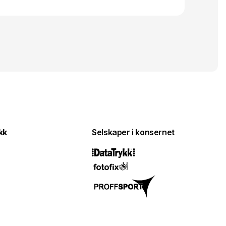
kk
Selskaper i konsernet