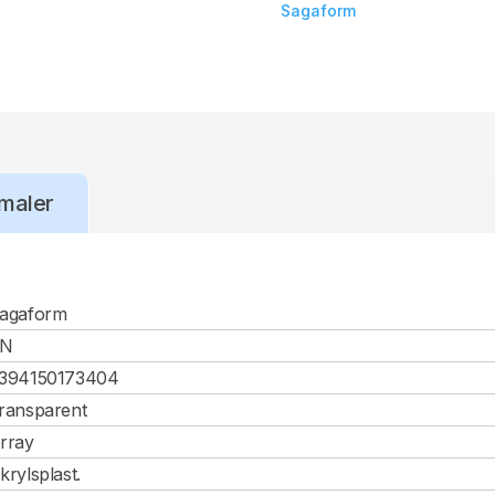
Sagaform
maler
agaform
CN
394150173404
ransparent
rray
krylsplast.