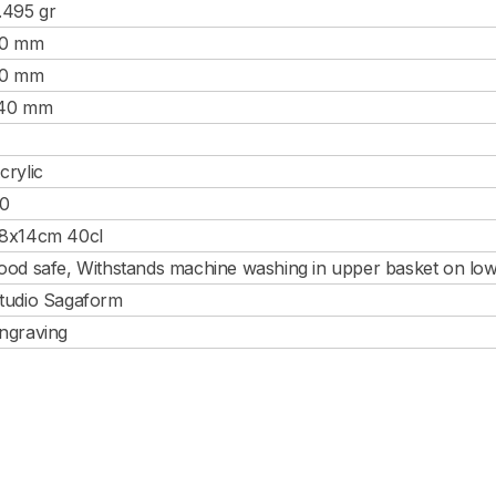
.495 gr
0 mm
0 mm
40 mm
crylic
0
8x14cm 40cl
ood safe, Withstands machine washing in upper basket on lo
tudio Sagaform
ngraving