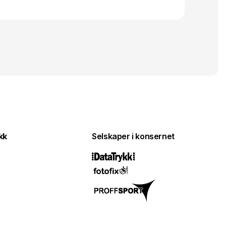
kk
Selskaper i konsernet