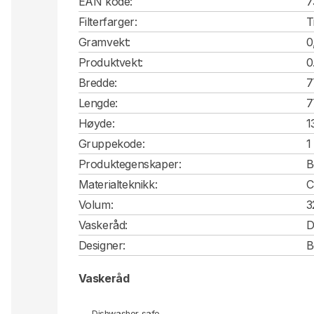
EAN kode:
7
Filterfarger:
T
Gramvekt:
0
Produktvekt:
0
Bredde:
7
Lengde:
7
Høyde:
1
Gruppekode:
1
Produktegenskaper:
B
Materialteknikk:
C
Volum:
3
Vaskeråd:
D
Designer:
B
Vaskeråd
Dishwasher safe