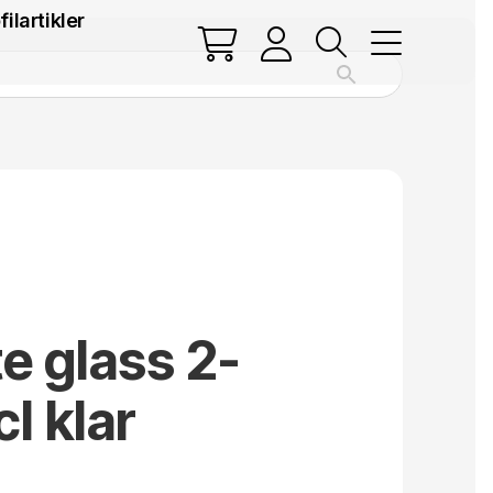
filartikler
te glass 2-
l klar