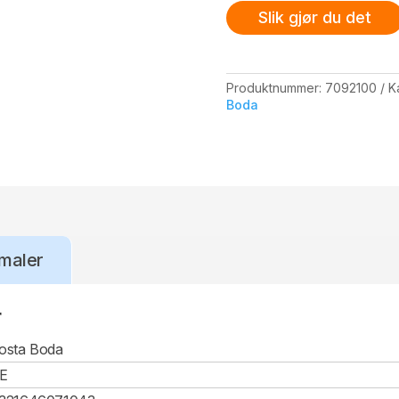
klar
Slik gjør du det
antall
Produktnummer:
7092100
K
Boda
maler
r
osta Boda
E