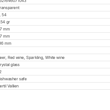
321646071043
ransparent
, 54
.54 gr
7 mm
7 mm
36 mm
eer, Red wine, Sparkling, White wine
rystal glass
2
ishwasher safe
ertil Vallien