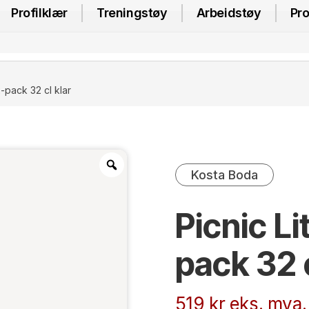
Profilklær
Treningstøy
Arbeidstøy
Pro
2-pack 32 cl klar
Kosta Boda
Picnic Li
pack 32 c
519
kr
eks. mva.