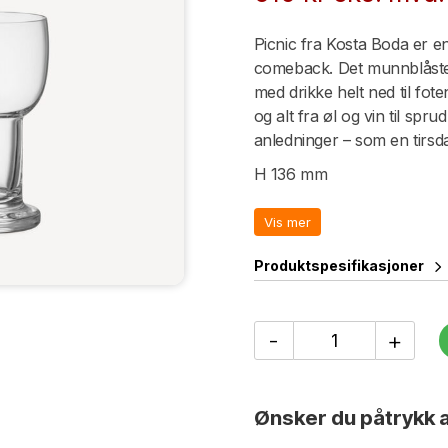
Picnic fra Kosta Boda er e
comeback. Det munnblåste g
med drikke helt ned til fote
og alt fra øl og vin til spru
anledninger – som en tirsdag
H 136 mm
Ø 77 mm
Vis mer
Produktspesifikasjoner
Picnic
-
+
Lite
glass
2-
pack
Ønsker du påtrykk a
32
cl