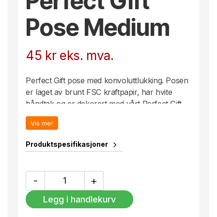
Perfect Gift
Pose Medium
45
kr
eks. mva.
Perfect Gift pose med konvoluttlukking. Posen
er laget av brunt FSC kraftpapir, har hvite
håndtak og er dekorert med vårt Perfect Gift-
mønster. Tilgjengelig i tre størrelser.
Vis mer
Størrelse: 400x220x400 mm
Produktspesifikasjoner
Perfect
-
+
Gift
Pose
Legg i handlekurv
Medium
antall