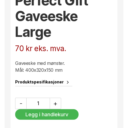
Perfect Gift
Gaveeske
Large
70
kr
eks. mva.
Gaveeske med mønster.
Mål: 400x320x150 mm
Produktspesifikasjoner
Perfect
-
+
Gift
Gaveeske
Legg i handlekurv
Large
antall