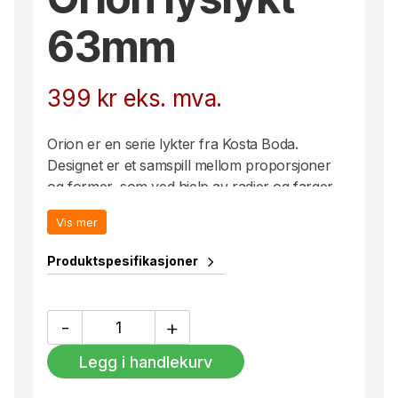
63mm
399
kr
eks. mva.
Orion er en serie lykter fra Kosta Boda.
Designet er et samspill mellom proporsjoner
og former, som ved hjelp av radier og farger
fremhever glassets fascinerende natur.
Vis mer
Lyktene er designet for å skinne enda sterkere
sammen – kanskje i en hel konstellasjon?
Produktspesifikasjoner
Design av Clara von Zweigberg.
Orion
-
+
lyslykt
63mm
Legg i handlekurv
antall