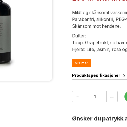
Mildt og skånsomt vaskemid
Parabenfri, silikonfri, PEG-f
Skånsom mot hendene.
Dufter:
Topp: Grapefrukt, solbær 
Hjerte: Lilje, jasmin, rose og
Base: Rav, musk, sedertre
Vis mer
Egenskaper:
Appelsin: Beroligende og
Produktspesifikasjoner
Grapefrukt: Oppfriskende
Jasmin: Beroligende og av
Sedertre: Beroligende
Oppvasksåpe
-
+
Daggmossa
500ml
antall
Ønsker du påtrykk a