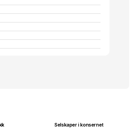
kk
Selskaper i konsernet