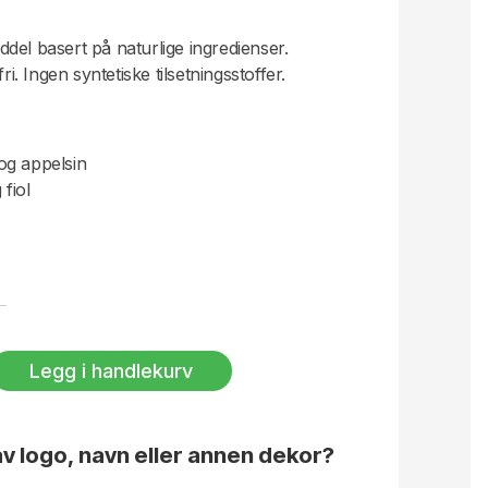
del basert på naturlige ingredienser.
ri. Ingen syntetiske tilsetningsstoffer.
og appelsin
 fiol
 humørforbedrende
 og humørforbedrende
slappende
Legg i handlekurv
v logo, navn eller annen dekor?