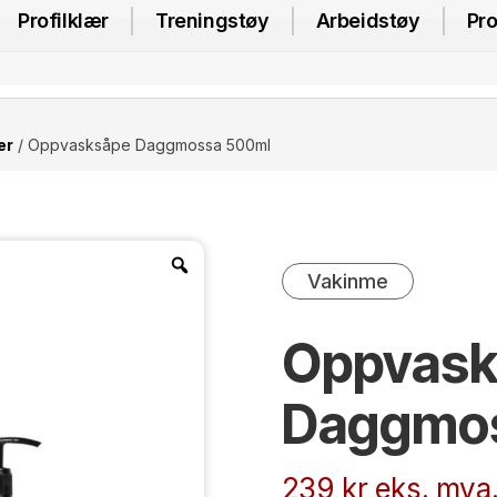
Profilklær
Treningstøy
Arbeidstøy
Pro
er
/ Oppvasksåpe Daggmossa 500ml
Vakinme
Oppvask
Daggmo
239
kr
eks. mva