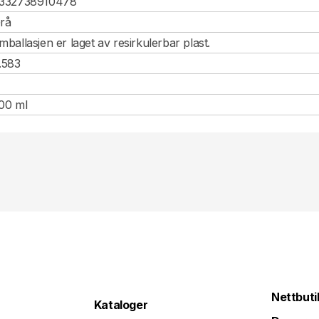
332738910478
rå
mballasjen er laget av resirkulerbar plast.
.583
00 ml
Nettbuti
Kataloger