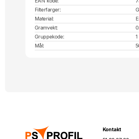
EAN kode:
7
Filterfarger:
G
Material:
E
Gramvekt:
0
Gruppekode:
1
Mål:
5
Kontakt