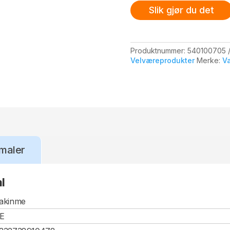
Slik gjør du det
Produktnummer:
540100705
Velværeprodukter
Merke:
V
maler
l
akinme
E