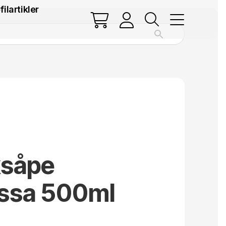
filartikler
såpe
ssa 500ml
.