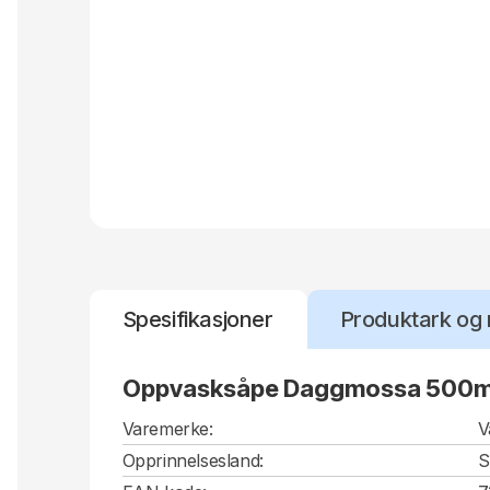
Spesifikasjoner
Produktark og 
Oppvasksåpe Daggmossa 500m
Varemerke:
V
Opprinnelsesland:
S