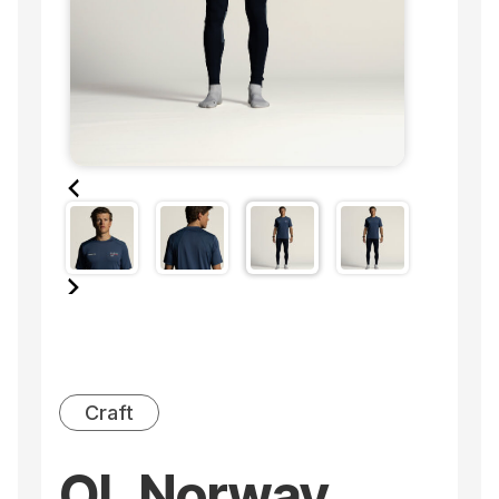
Craft
OL Norway