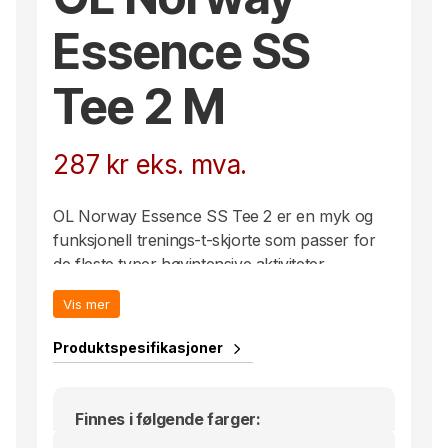
Essence SS
Tee 2 M
287
kr
eks. mva.
OL Norway Essence SS Tee 2 er en myk og
funksjonell trenings-t-skjorte som passer for
de fleste typer høyintensive aktiviteter.
T-skjorten er laget av et elastisk materiale av
Vis mer
resirkulert polyester og elastan, og har
meshpaneler og perforerte detaljer som sørger
Produktspesifikasjoner
for effektiv ventilasjon. Dette svært
funksjonelle treningsplagget har også et
ergonomisk design som gir optimal passform,
Finnes i følgende farger:
bevegelsesfrihet og komfort.