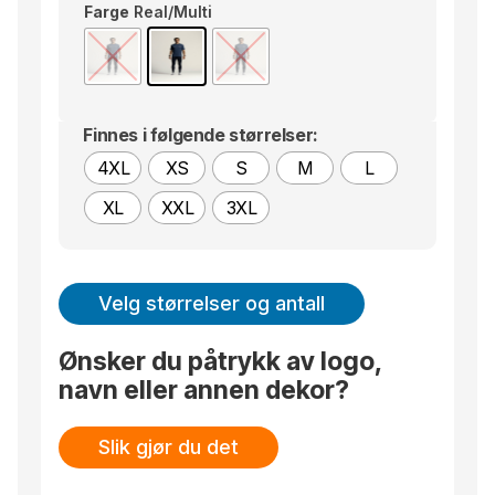
Farge
Real/Multi
• Resirkulert polyester og elastan
• Ventilerende meshpaneler og perforeringer
• Ergonomisk design
• Normal passform
Finnes i følgende størrelser:
4XL
XS
S
M
L
XL
XXL
3XL
Velg størrelser og antall
Ønsker du påtrykk av logo,
navn eller annen dekor?
Slik gjør du det