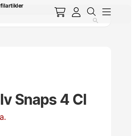
filartikler
lv Snaps 4 Cl
a.