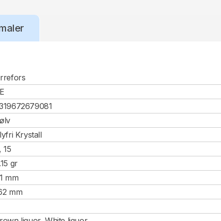
maler
rrefors
E
319672679081
ølv
lyfri Krystall
, 15
.15 gr
1 mm
62 mm
rown liquor, White liquor