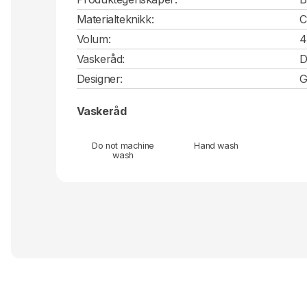
Materialteknikk:
C
Volum:
4
Vaskeråd:
D
Designer:
G
Vaskeråd
Do not machine
Hand wash
wash