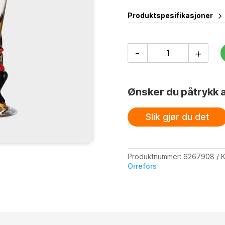
Produktspesifikasjoner
Nobel
-
+
Sølv
Snaps
4
Cl
Ønsker du påtrykk a
antall
Slik gjør du det
Produktnummer:
6267908
K
Orrefors