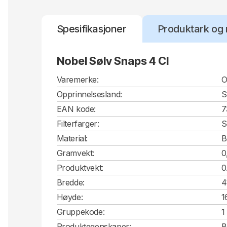
Spesifikasjoner
Produktark og 
Nobel Sølv Snaps 4 Cl
Varemerke:
O
Opprinnelsesland:
S
EAN kode:
7
Filterfarger:
S
Material:
B
Gramvekt:
0
Produktvekt:
0
Bredde:
4
Høyde:
1
Gruppekode:
1
Produktegenskaper:
B