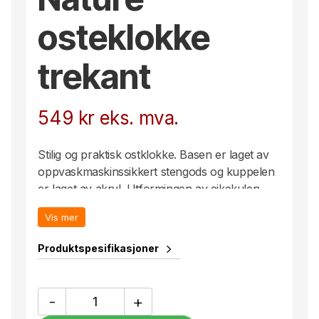
osteklokke
trekant
549
kr
eks. mva.
Stilig og praktisk ostklokke. Basen er laget av
oppvaskmaskinssikkert stengods og kuppelen
er laget av akryl. Utformingen av eikekulen
gjør kuppelen enkel å holde og løfte av – en
Vis mer
fremtidig klassiker!
Trykk: Kode 6
Produktspesifikasjoner
Nature
-
+
osteklokke