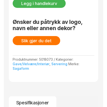
trekant
Legg i handlekurv
antall
Ønsker du påtrykk av logo,
navn eller annen dekor?
Slik gjør du det
Produktnummer:
5018073
Kategorier:
Gave/Velvære/Interiør
,
Servering
Merke:
Sagaform
Spesifikasjoner