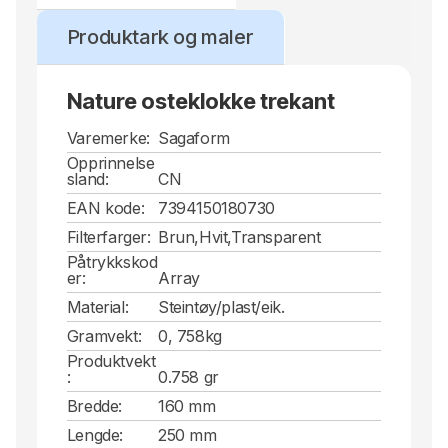
Produktark og maler
Nature osteklokke trekant
Varemerke:
Sagaform
Opprinnelse
sland:
CN
EAN kode:
7394150180730
Filterfarger:
Brun,Hvit,Transparent
Påtrykkskod
er:
Array
Material:
Steintøy/plast/eik.
Gramvekt:
0, 758kg
Produktvekt
:
0.758 gr
Bredde:
160 mm
Lengde:
250 mm