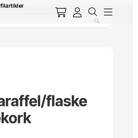
filartikler
araffel/flaske
ekork