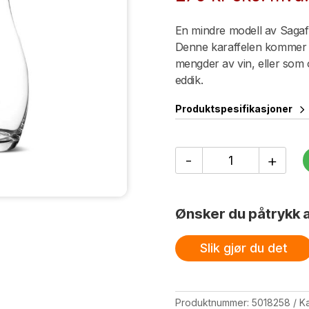
En mindre modell av Sagafo
Denne karaffelen kommer i
mengder av vin, eller som 
eddik.
Produktspesifikasjoner
Nature
-
+
karaffel/flaske
med
eikekork
antall
Ønsker du påtrykk a
Slik gjør du det
Produktnummer:
5018258
Ka