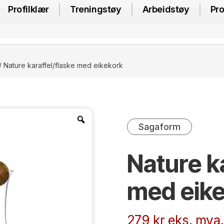
Profilklær
Treningstøy
Arbeidstøy
Pro
/ Nature karaffel/flaske med eikekork
Sagaform
Nature k
med eik
279
kr
eks. mva.