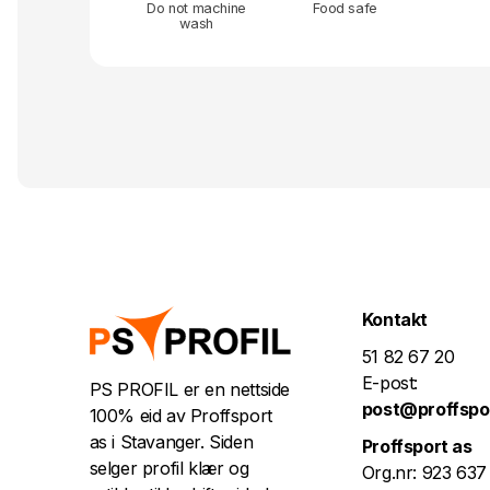
Do not machine
Food safe
wash
Kontakt
51 82 67 20
E-post:
PS PROFIL er en nettside
post@proffspo
100% eid av Proffsport
as i Stavanger. Siden
Proffsport as
selger profil klær og
Org.nr: 923 637