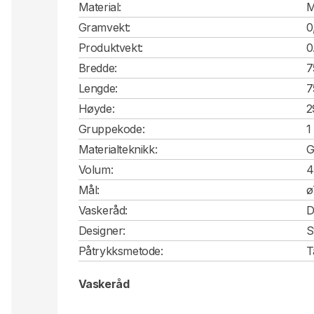
Material:
M
Gramvekt:
0
Produktvekt:
0
Bredde:
7
Lengde:
7
Høyde:
2
Gruppekode:
1
Materialteknikk:
G
Volum:
4
Mål:
ø
Vaskeråd:
D
Designer:
S
Påtrykksmetode:
T
Vaskeråd