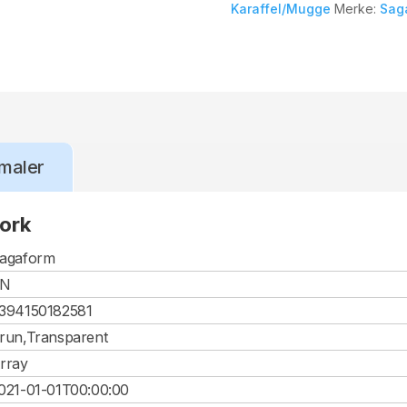
Karaffel/Mugge
Merke:
Sag
maler
kork
agaform
CN
394150182581
run,Transparent
rray
021-01-01T00:00:00