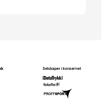
kk
Selskaper i konsernet