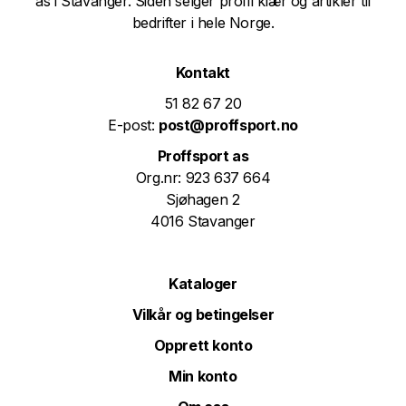
as i Stavanger. Siden selger profil klær og artikler til
bedrifter i hele Norge.
Kontakt
51 82 67 20
E-post:
post@proffsport.no
Proffsport as
Org.nr: 923 637 664
Sjøhagen 2
4016 Stavanger
Kataloger
Vilkår og betingelser
Opprett konto
Min konto