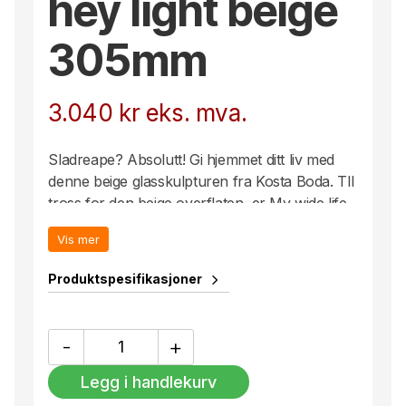
hey light beige
305mm
3.040
kr
eks. mva.
Sladreape? Absolutt! Gi hjemmet ditt liv med
denne beige glasskulpturen fra Kosta Boda. TIl
tross for den beige overflaten, er My wide life
Gabba Gabba hey fortsatt reflekterende i all
Vis mer
sin prakt. Den er håndlaget i Kosta. Design av
Ludvig Löfgren.
Produktspesifikasjoner
My
-
+
wide
life
Legg i handlekurv
Gabba
Gabba