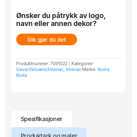
hey
light
Ønsker du påtrykk av logo,
beige
navn eller annen dekor?
305mm
antall
Slik gjør du det
Produktnummer:
7091022
Kategorier:
Gave/Velvære/Interiør
,
Interiør
Merke:
Kosta
Boda
Spesifikasjoner
Produktark og maler