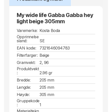
My wide life Gabba Gabba hey
light beige 305mm
Varemerke:
Kosta Boda
Opprinnelse
sland:
SE
EAN kode:
7321646094783
Filterfarger:
Beige
Gramvekt:
2, 96
Produktvekt
:
2.96 gr
Bredde:
205 mm
Lengde:
205 mm
Høyde:
305 mm
Gruppekode
:
1
Materialtekn