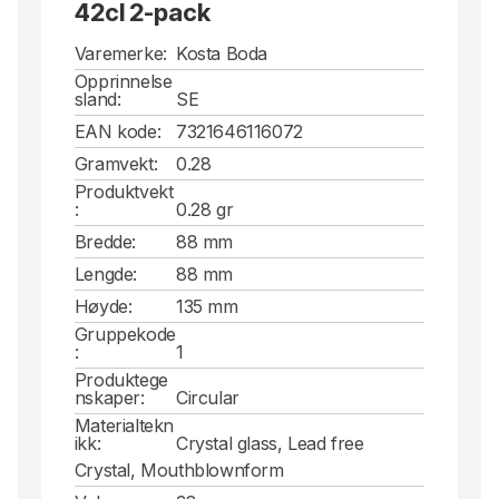
42cl 2-pack
Varemerke:
Kosta Boda
Opprinnelse
sland:
SE
EAN kode:
7321646116072
Gramvekt:
0.28
Produktvekt
:
0.28 gr
Bredde:
88 mm
Lengde:
88 mm
Høyde:
135 mm
Gruppekode
:
1
Produktege
nskaper:
Circular
Materialtekn
ikk:
Crystal glass, Lead free
Crystal, Mouthblownform