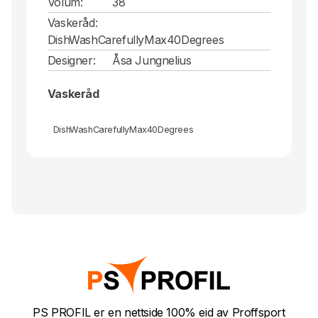
Volum:
38
Vaskeråd:
DishWashCarefullyMax40Degrees
Designer:
Åsa Jungnelius
Vaskeråd
DishWashCarefullyMax40Degrees
PS PROFIL er en nettside 100% eid av Proffsport