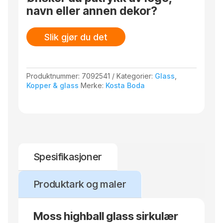
antall
navn eller annen dekor?
Slik gjør du det
Produktnummer:
7092541
Kategorier:
Glass
,
Kopper & glass
Merke:
Kosta Boda
Spesifikasjoner
Produktark og maler
Moss highball glass sirkulær