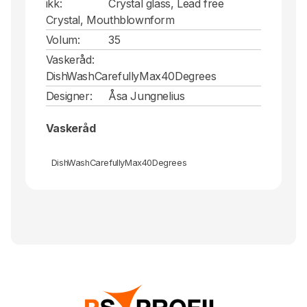
ikk:
Crystal glass, Lead free
Crystal, Mouthblownform
Volum:
35
Vaskeråd:
DishWashCarefullyMax40Degrees
Designer:
Åsa Jungnelius
Vaskeråd
DishWashCarefullyMax40Degrees