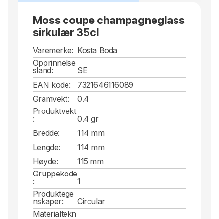
Moss coupe champagneglass
sirkulær 35cl
Varemerke:
Kosta Boda
Opprinnelse
sland:
SE
EAN kode:
7321646116089
Gramvekt:
0.4
Produktvekt
:
0.4 gr
Bredde:
114 mm
Lengde:
114 mm
Høyde:
115 mm
Gruppekode
:
1
Produktege
nskaper:
Circular
Materialtekn