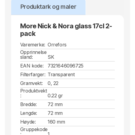
Produktark og maler
More Nick & Nora glass 17cl 2-
pack
Varemerke:
Orrefors
Opprinnelse
sland:
SK
EAN kode:
7321646096725
Filterfarger:
Transparent
Gramvekt:
0, 22
Produktvekt
:
0.22 gr
Bredde:
72 mm
Lengde:
72 mm
Høyde:
160 mm
Gruppekode
:
1