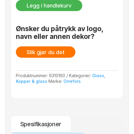
&
Legg i handlekurv
Nora
glass
17cl
2-
Ønsker du påtrykk av logo,
pack
navn eller annen dekor?
antall
Slik gjør du det
Produktnummer:
6310160
Kategorier:
Glass
,
Kopper & glass
Merke:
Orrefors
Spesifikasjoner