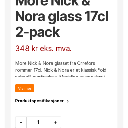
More Nick &
Nora glass 17cl
2-pack
348
kr
eks. mva.
More Nick & Nora glasset fra Orrefors
rommer 17cl. Nick & Nora er et klassisk "old
school" martiniglass. Modellen er populær i
barer rundt om i verden og går godt sammen
Vis mer
med drinker som Martini, Cosmopolitan and
Manhattan.
Produktspesifikasjoner
More
-
+
Nick