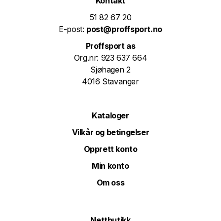
Kontakt
51 82 67 20
E-post:
post@proffsport.no
Proffsport as
Org.nr: 923 637 664
Sjøhagen 2
4016 Stavanger
Kataloger
Vilkår og betingelser
Opprett konto
Min konto
Om oss
Nettbutikk