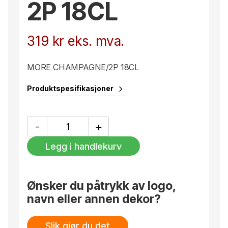
2P 18CL
319
kr
eks. mva.
MORE CHAMPAGNE/2P 18CL
Produktspesifikasjoner
MORE
-
+
CHAMPAGNE/2P
18CL
Legg i handlekurv
antall
Ønsker du påtrykk av logo,
navn eller annen dekor?
Slik gjør du det