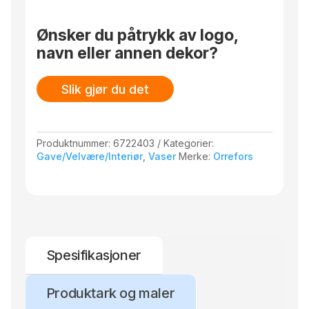
brukes like godt alene som sammen. Designet
antall
av Claesson Koivisto Rune. Minivasen er 82
Ønsker du påtrykk av logo,
mm høy.
navn eller annen dekor?
Slik gjør du det
Produktnummer:
6722403
Kategorier:
Gave/Velvære/Interiør
,
Vaser
Merke:
Orrefors
Spesifikasjoner
Produktark og maler