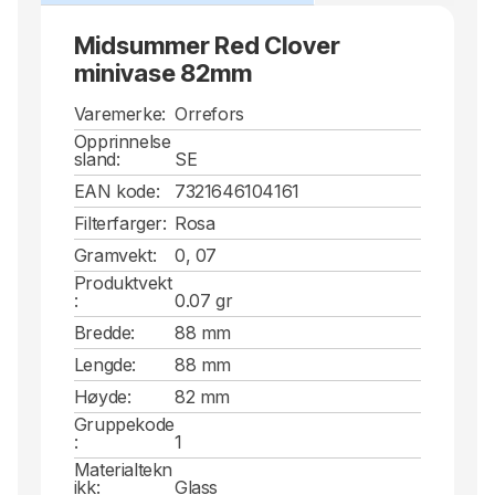
Midsummer Red Clover
minivase 82mm
Varemerke:
Orrefors
Opprinnelse
sland:
SE
EAN kode:
7321646104161
Filterfarger:
Rosa
Gramvekt:
0, 07
Produktvekt
:
0.07 gr
Bredde:
88 mm
Lengde:
88 mm
Høyde:
82 mm
Gruppekode
:
1
Materialtekn
ikk:
Glass