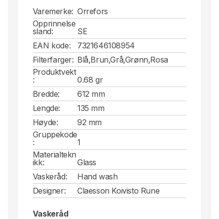
Varemerke:
Orrefors
Opprinnelse
sland:
SE
EAN kode:
7321646108954
Filterfarger:
Blå,Brun,Grå,Grønn,Rosa
Produktvekt
:
0.68 gr
Bredde:
612 mm
Lengde:
135 mm
Høyde:
92 mm
Gruppekode
:
1
Materialtekn
ikk:
Glass
Vaskeråd:
Hand wash
Designer:
Claesson Koivisto Rune
Vaskeråd