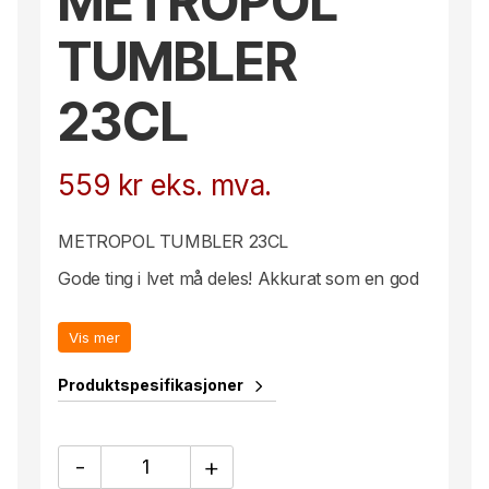
METROPOL
TUMBLER
23CL
559
kr
eks. mva.
METROPOL TUMBLER 23CL
Gode ting i lvet må deles! Akkurat som en god
drikkeopplevelse som blir enda bedre i godt lag
med venner. Metropol er et stilrent glass med
Vis mer
et hint av svart farge, stram design gir en
urban følelse.
Produktspesifikasjoner
METROPOL
-
+
TUMBLER