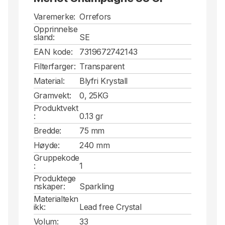
Varemerke:
Orrefors
Opprinnelse
sland:
SE
EAN kode:
7319672742143
Filterfarger:
Transparent
Material:
Blyfri Krystall
Gramvekt:
0, 25KG
Produktvekt
:
0.13 gr
Bredde:
75 mm
Høyde:
240 mm
Gruppekode
:
1
Produktege
nskaper:
Sparkling
Materialtekn
ikk:
Lead free Crystal
Volum:
33