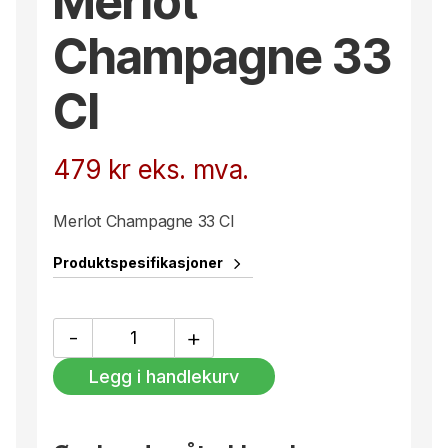
Merlot
Champagne 33
Cl
479
kr
eks. mva.
Merlot Champagne 33 Cl
Produktspesifikasjoner
Merlot
-
+
Champagne
33
Legg i handlekurv
Cl
antall