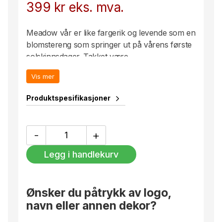
399
kr
eks. mva.
Meadow vår er like fargerik og levende som en
blomstereng som springer ut på vårens første
solskinnsdager. Takket være
glassknusingsteknikken som brukes i
Vis mer
produksjonen, er hver vase unik. Den lille
vasen er laget for å holde en liten bukett, eller
Produktspesifikasjoner
stå alene for å gi farge og varme til hjemmet
ditt, lik solen på en strålende vårdag. Design
Sara Persson.
Meadow
-
+
vase
vår
Legg i handlekurv
115
mm
antall
Ønsker du påtrykk av logo,
navn eller annen dekor?