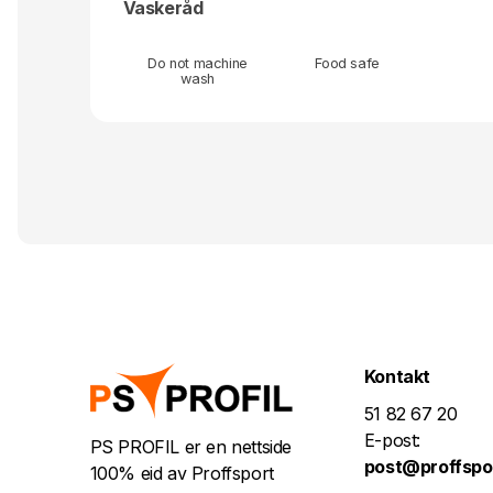
Vaskeråd
Do not machine
Food safe
wash
Kontakt
51 82 67 20
E-post:
PS PROFIL er en nettside
post@proffspo
100% eid av Proffsport