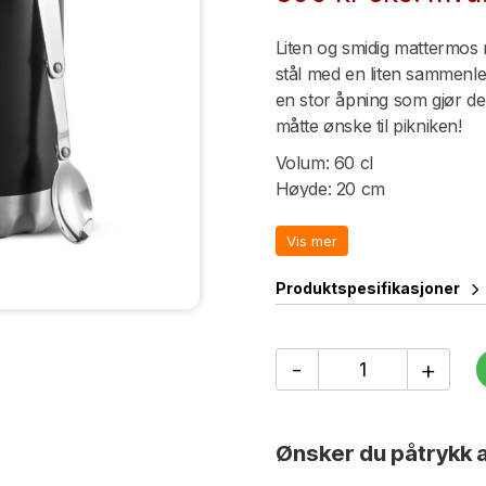
Liten og smidig mattermos med
stål med en liten sammenle
en stor åpning som gjør den
måtte ønske til pikniken!
Volum: 60 cl
Høyde: 20 cm
Omkrets: 9 cm
Vis mer
Trykk: Kode 6, 17, 21
Produktspesifikasjoner
Mattermos
-
+
600
ml,
svart
antall
Ønsker du påtrykk a