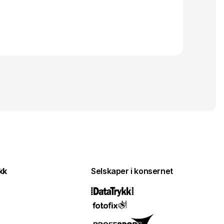
kk
Selskaper i konsernet