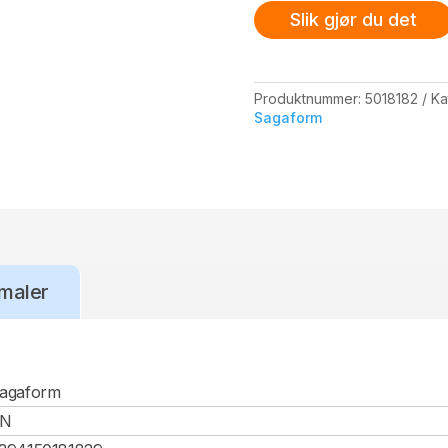
Slik gjør du det
Produktnummer:
5018182
Ka
Sagaform
maler
agaform
CN