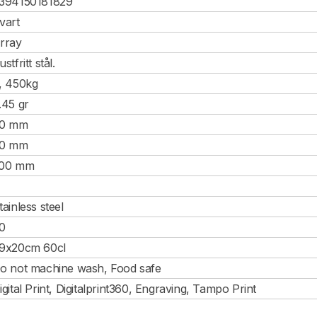
394150181829
vart
rray
ustfritt stål.
, 450kg
.45 gr
0 mm
0 mm
00 mm
tainless steel
0
9x20cm 60cl
o not machine wash, Food safe
igital Print, Digitalprint360, Engraving, Tampo Print