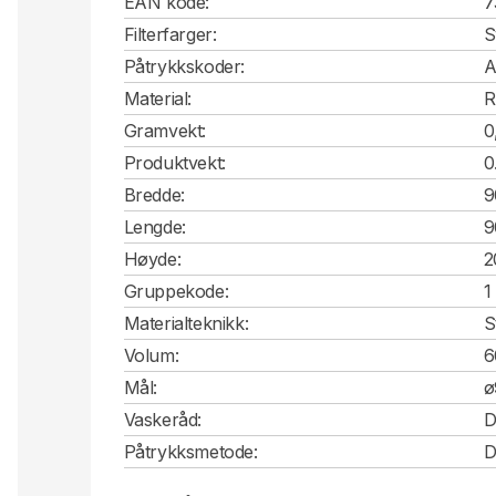
EAN kode:
7
Filterfarger:
S
Påtrykkskoder:
A
Material:
R
Gramvekt:
0
Produktvekt:
0
Bredde:
9
Lengde:
9
Høyde:
2
Gruppekode:
1
Materialteknikk:
S
Volum:
6
Mål:
ø
Vaskeråd:
D
Påtrykksmetode:
D