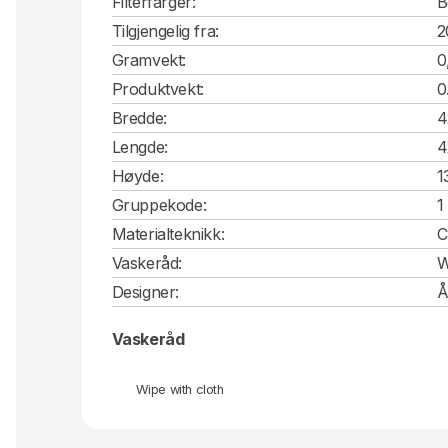
Filterfarger:
B
Tilgjengelig fra:
2
Gramvekt:
0
Produktvekt:
0
Bredde:
4
Lengde:
4
Høyde:
1
Gruppekode:
1
Materialteknikk:
C
Vaskeråd:
W
Designer:
Å
Vaskeråd
Wipe with cloth