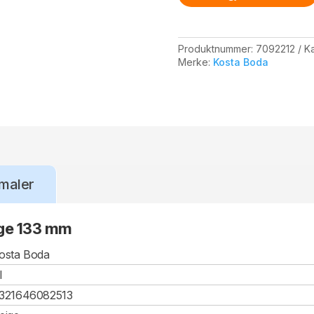
Produktnummer:
7092212
Ka
Merke:
Kosta Boda
maler
ige 133 mm
osta Boda
I
321646082513