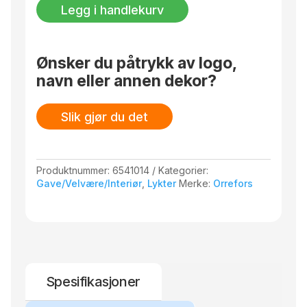
super
Legg i handlekurv
circle
70mm
antall
Ønsker du påtrykk av logo,
navn eller annen dekor?
Slik gjør du det
Produktnummer:
6541014
Kategorier:
Gave/Velvære/Interiør
,
Lykter
Merke:
Orrefors
Spesifikasjoner