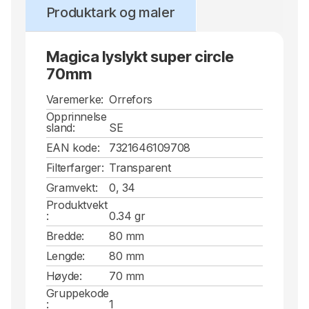
Produktark og maler
Magica lyslykt super circle
70mm
Varemerke:
Orrefors
Opprinnelse
sland:
SE
EAN kode:
7321646109708
Filterfarger:
Transparent
Gramvekt:
0, 34
Produktvekt
:
0.34 gr
Bredde:
80 mm
Lengde:
80 mm
Høyde:
70 mm
Gruppekode
:
1