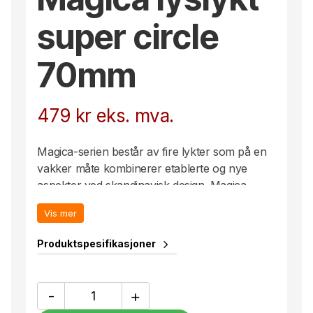
super circle
70mm
479
kr
eks. mva.
Magica-serien består av fire lykter som på en
vakker måte kombinerer etablerte og nye
aspekter ved skandinavisk design. Magica
bruker glassets farge og tekstur for å skape
Vis mer
lysdiffraksjon og mønstre. Design av Andreas
Engesvik. Denne versjonen er laget av klart
Produktspesifikasjoner
glass, har en supersirkulær form og er 70 mm
høy.
Magica
-
+
lyslykt