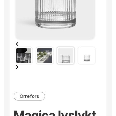
Orrefors
Magica lyslykt