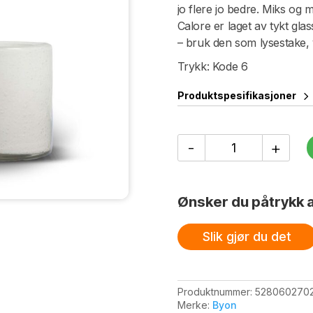
jo flere jo bedre. Miks og m
Calore er laget av tykt gla
– bruk den som lysestake, v
Trykk: Kode 6
Produktspesifikasjoner
Lyslykt
-
+
Calore
XS
antall
Ønsker du påtrykk a
Slik gjør du det
Produktnummer:
528060270
Merke:
Byon