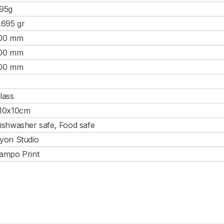
95g
.695 gr
00 mm
00 mm
00 mm
lass
10x10cm
ishwasher safe, Food safe
yon Studio
ampo Print