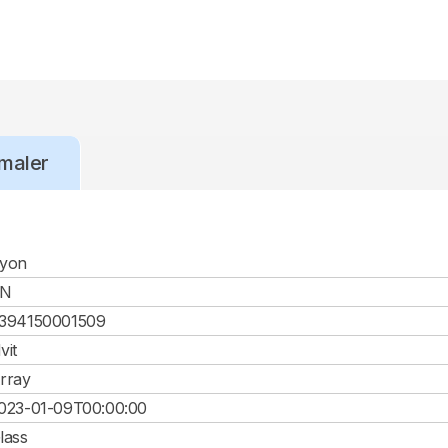
maler
yon
CN
394150001509
vit
rray
023-01-09T00:00:00
lass