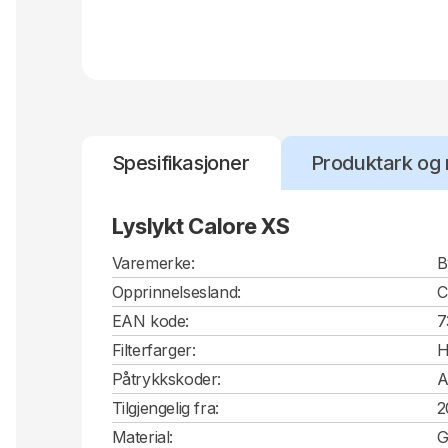
Spesifikasjoner
Produktark og 
Lyslykt Calore XS
Varemerke:
B
Opprinnelsesland:
EAN kode:
7
Filterfarger:
H
Påtrykkskoder:
A
Tilgjengelig fra:
2
Material:
G