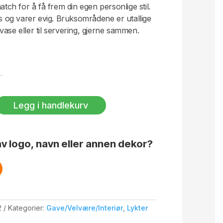
atch for å få frem din egen personlige stil.
ss og varer evig. Bruksområdene er utallige
ase eller til servering, gjerne sammen.
Legg i handlekurv
v logo, navn eller annen dekor?
2
Kategorier:
Gave/Velvære/Interiør
,
Lykter