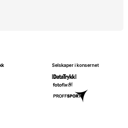
kk
Selskaper i konsernet