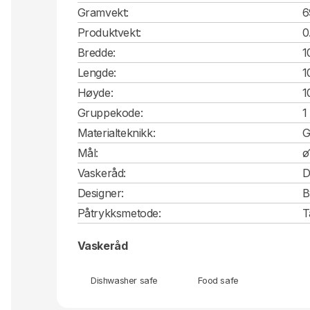
Gramvekt:
6
Produktvekt:
0
Bredde:
1
Lengde:
1
Høyde:
1
Gruppekode:
1
Materialteknikk:
G
Mål:
ø
Vaskeråd:
D
Designer:
B
Påtrykksmetode:
T
Vaskeråd
Dishwasher safe
Food safe