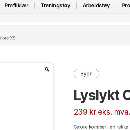
Profilklær
Treningstøy
Arbeidstøy
Pro
alore XS
Byon
Lyslykt 
239
kr
eks. mva
Calore kommer i en rekke f