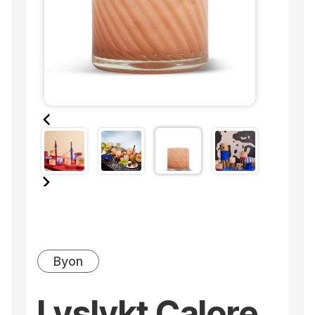
Byon
Lyslykt Calore