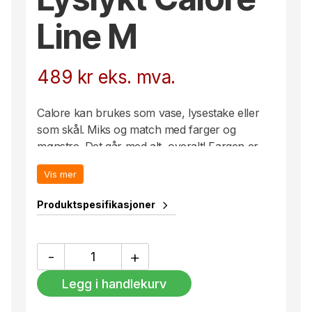
Line M
489
kr
eks. mva.
Calore kan brukes som vase, lysestake eller
som skål. Miks og match med farger og
mønstre. Det går med alt, overalt! Fargen er
tåkete rosa med tynne skrå striper. Pakket i en
Vis mer
fin Byon-boks.
Håndlaget, farge- og teksturforskjeller kan
Produktspesifikasjoner
forekomme.
Lyslykt
-
+
Calore
Line
Legg i handlekurv
M
antall