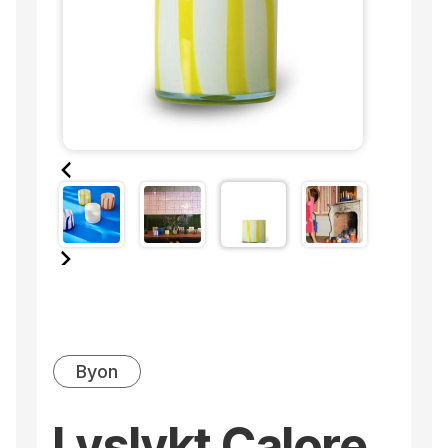
Byon
Lyslykt Calore