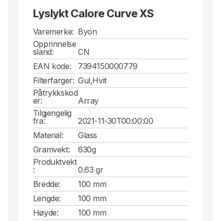
Lyslykt Calore Curve XS
Varemerke:
Byon
Opprinnelse
sland:
CN
EAN kode:
7394150000779
Filterfarger:
Gul,Hvit
Påtrykkskod
er:
Array
Tilgjengelig
fra:
2021-11-30T00:00:00
Material:
Glass
Gramvekt:
630g
Produktvekt
:
0.63 gr
Bredde:
100 mm
Lengde:
100 mm
Høyde:
100 mm