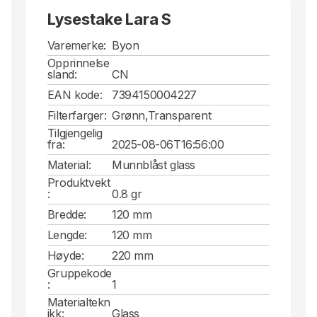
Lysestake Lara S
Varemerke:
Byon
Opprinnelse
sland:
CN
EAN kode:
7394150004227
Filterfarger:
Grønn,Transparent
Tilgjengelig
fra:
2025-08-06T16:56:00
Material:
Munnblåst glass
Produktvekt
:
0.8 gr
Bredde:
120 mm
Lengde:
120 mm
Høyde:
220 mm
Gruppekode
:
1
Materialtekn
ikk:
Glass