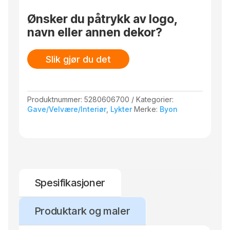
stå alene. Laget av glass som minner om
klassisk glasskunst. Håndlaget. Farge- og
Ønsker du påtrykk av logo,
strukturforskjeller kan forekomme. Design
navn eller annen dekor?
Byon Studio. Leveres i Byon-eske.
Slik gjør du det
Produktnummer:
5280606700
Kategorier:
Gave/Velvære/Interiør
,
Lykter
Merke:
Byon
Spesifikasjoner
Produktark og maler