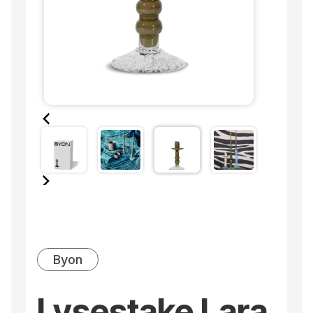
Byon
Lysestake Lara