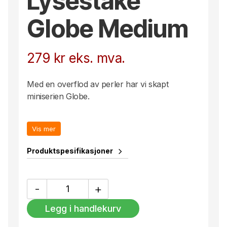
Lysestake
Globe Medium
279
kr
eks. mva.
Med en overflod av perler har vi skapt
miniserien Globe.
Lysestaken Globe har en nøytral hvit farge.
Vis mer
Produktspesifikasjoner
Lysestake
-
+
Globe
Medium
Legg i handlekurv
antall