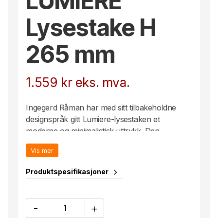
LUMIERE
Lysestake H
265 mm
1.559
kr
eks. mva.
Ingegerd Råman har med sitt tilbakeholdne
designspråk gitt Lumiere-lysestaken et
moderne og minimalistisk uttrykk. Den
sylindriske glasstaven er kombinert med en
Vis mer
stor fot og lysholder i sølvblankt metall.
H 265 mm
Produktspesifikasjoner
Design: Ingegerd Råman – 2021
LUMIERE
-
+
Lysestake