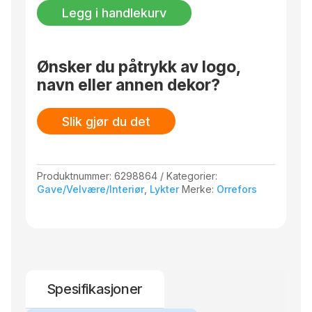
H
Legg i handlekurv
265
mm
antall
Ønsker du påtrykk av logo,
navn eller annen dekor?
Slik gjør du det
Produktnummer:
6298864
Kategorier:
Gave/Velvære/Interiør
,
Lykter
Merke:
Orrefors
Spesifikasjoner