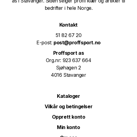
as i Stavanger. Siden selger profil klær og artikler til
bedrifter i hele Norge.
Kontakt
51 82 67 20
E-post:
post@proffsport.no
Proffsport as
Org.nr: 923 637 664
Sjøhagen 2
4016 Stavanger
Kataloger
Vilkår og betingelser
Opprett konto
Min konto