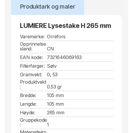
Produktark og maler
LUMIERE Lysestake H 265 mm
Varemerke:
Orrefors
Opprinnelse
sland:
CN
EAN kode:
7321646069163
Filterfarger:
Sølv
Gramvekt:
0, 53
Produktvekt
:
0.53 gr
Bredde:
105 mm
Lengde:
105 mm
Høyde:
265 mm
Gruppekode
:
1
Materialtekn