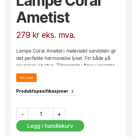
Lampe Coral
Ametist
279
kr
eks. mva.
Lampe Coral Ametist i materialet sandstein gir
det perfekte harmoniske lyset. Fin både på
soverom og stue. Tilgjengelig i flere varianter
og modeller.
Vis mer
Produktspesifikasjoner
Lampe
-
+
Coral
Ametist
Legg i handlekurv
antall