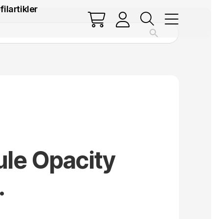
filartikler
ule Opacity
.