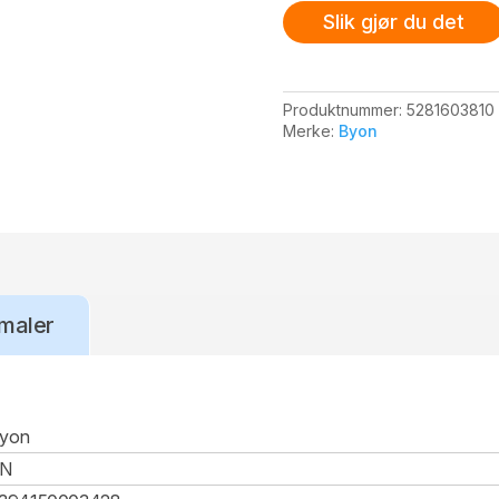
Slik gjør du det
Produktnummer:
5281603810
Merke:
Byon
maler
yon
CN