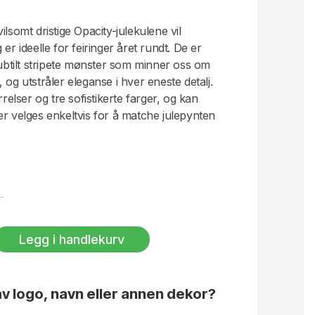
ilsomt dristige Opacity-julekulene vil
er ideelle for feiringer året rundt. De er
subtilt stripete mønster som minner oss om
 og utstråler eleganse i hver eneste detalj.
rrelser og tre sofistikerte farger, og kan
er velges enkeltvis for å matche julepynten
der fire kuler, mens det store settet
 i en elegant gaveeske. Med matchende
 et ekte designstatement. Designet av Byon
ke som sikrer at alle detaljer er like
- og teksturforskjeller kan forekomme.
Legg i handlekurv
v logo, navn eller annen dekor?