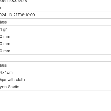
394150003428
ul
024-10-21T08:10:00
lass
.1 gr
0 mm
0 mm
0 mm
lass
4x4cm
ipe with cloth
yon Studio