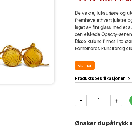
De vakre, luksuriøse og utv
fremheve ethvert juletre og 
laget av fint glass med et 
den elskede Opacity-serien,
Disse kulene finnes i to stø
kombineres kunstferdig ell
din. Det lille settet innehol
inneholder to, alle pakket
Vis mer
satengbånd er disse kulene
Studio. Leveres i en Byon-es
Produktspesifikasjoner
raffinerte som kulene selv.
Kulene er håndlaget, farge
Juletrekule
-
+
Opacity
XS,
4-
pk.
Ønsker du påtrykk a
antall