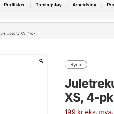
Profilklær
Treningstøy
Arbeidstøy
Pro
kule Opacity XS, 4-pk.
Byon
Juletrek
XS, 4-pk
199
kr
eks. mva.