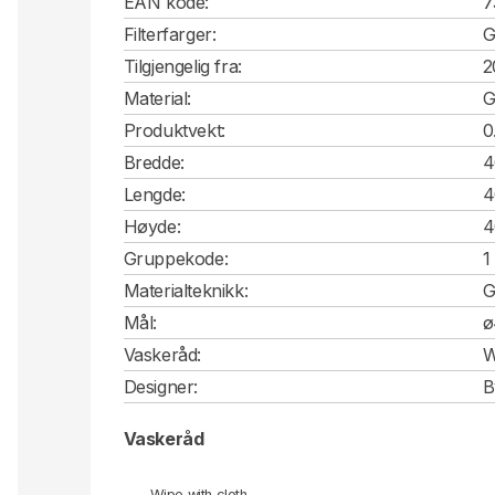
EAN kode:
7
Filterfarger:
G
Tilgjengelig fra:
2
Material:
G
Produktvekt:
0
Bredde:
4
Lengde:
4
Høyde:
4
Gruppekode:
1
Materialteknikk:
G
Mål:
ø
Vaskeråd:
W
Designer:
B
Vaskeråd
Wipe with cloth