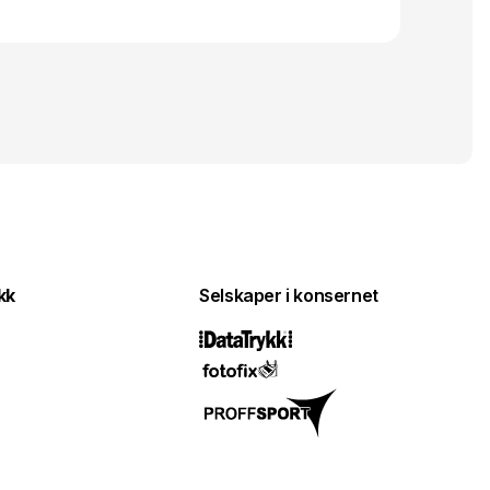
kk
Selskaper i konsernet