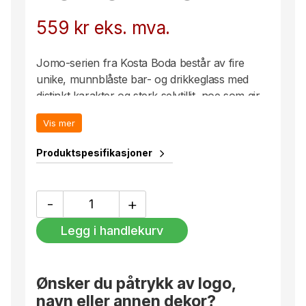
559
kr
eks. mva.
Jomo-serien fra Kosta Boda består av fire
unike, munnblåste bar- og drikkeglass med
distinkt karakter og sterk selvtillit, noe som gir
hvert glass et særegent uttrykk. Design av
Vis mer
Nina Christensen. Glasset rommer 30 cl og
egner seg til alle typer drikke.
Produktspesifikasjoner
Jomo
-
+
30
cl
Legg i handlekurv
antall
Ønsker du påtrykk av logo,
navn eller annen dekor?