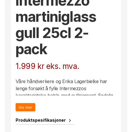
Intermezzo
martiniglass
gull 25cl 2-
pack
1.999
kr
eks. mva.
Våre håndverkere og Erika Lagerbielke har
lenge forsøkt å fylle Intermezzos
karakteristiske boble med gullpigment. Endelig
er den der, bakt inn i det krystallklare glasset –
Vis mer
en matt gullskimrende dråpe. Martini-glasset
rommer 25 cl og passer til alle typer cocktailer
Produktspesifikasjoner
som Dry Martini og Cosmopolitan. Glasset er
munnblåst i Sverige av våre dyktige