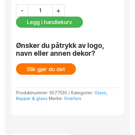
glassblåsere. Designet av Erika Lagerbielke.
Intermezzo
-
+
martiniglass
gull
Legg i handlekurv
25cl
2-
pack
antall
Ønsker du påtrykk av logo,
navn eller annen dekor?
Slik gjør du det
Produktnummer:
6577555
Kategorier:
Glass
,
Kopper & glass
Merke:
Orrefors