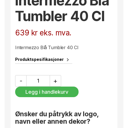
Intermezzo Blå
Tumbler 40 Cl
639
kr
eks. mva.
Intermezzo Blå Tumbler 40 Cl
Produktspesifikasjoner
Intermezzo
-
+
Blå
Tumbler
Legg i handlekurv
40
Cl
antall
Ønsker du påtrykk av logo,
navn eller annen dekor?