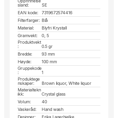
Opprinnelse
sland:
SE
EAN kode:
7319672574416
Filterfarger:
Blå
Material:
Blyfri Krystall
Gramvekt:
0, 5
Produktvekt
:
0.5 gr
Bredde:
93 mm
Høyde:
100 mm
Gruppekode
:
1
Produktege
nskaper:
Brown liquor, White liquor
Materialtekn
ikk:
Crystal glass
Volum:
40
Vaskeråd:
Hand wash
Designer:
Erika Lagerbielke