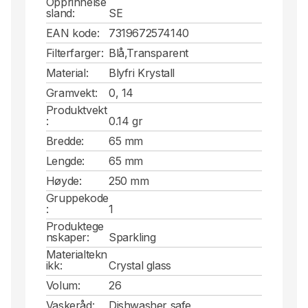
Opprinnelse
sland:
SE
EAN kode:
7319672574140
Filterfarger:
Blå,Transparent
Material:
Blyfri Krystall
Gramvekt:
0, 14
Produktvekt
:
0.14 gr
Bredde:
65 mm
Lengde:
65 mm
Høyde:
250 mm
Gruppekode
:
1
Produktege
nskaper:
Sparkling
Materialtekn
ikk:
Crystal glass
Volum:
26
Vaskeråd:
Dishwasher safe