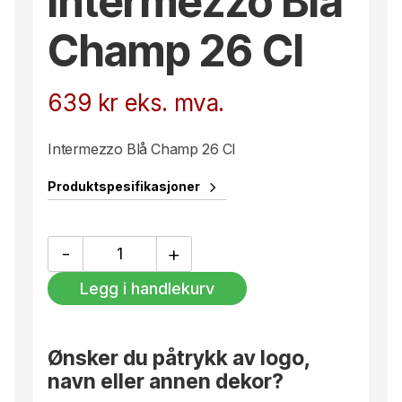
Intermezzo Blå
Champ 26 Cl
639
kr
eks. mva.
Intermezzo Blå Champ 26 Cl
Produktspesifikasjoner
Intermezzo
-
+
Blå
Champ
Legg i handlekurv
26
Cl
antall
Ønsker du påtrykk av logo,
navn eller annen dekor?