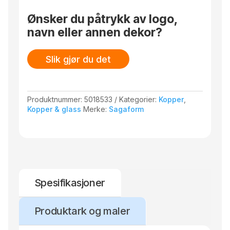
oppvaskmaskinen. Laget av steingods. Finnes i
basisfarger og i spennende kolleksjonsfarger.
Ønsker du påtrykk av logo,
Tåler vask i oppvaskmaskin. Designet av
navn eller annen dekor?
Studio Sagaform.
Slik gjør du det
Produktnummer:
5018533
Kategorier:
Kopper
,
Kopper & glass
Merke:
Sagaform
Spesifikasjoner
Produktark og maler