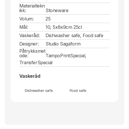
Materialtekn
ikk:
Stoneware
Volum:
25
Mål:
10, 5x8x9cm 25cl
Vaskeråd:
Dishwasher safe, Food safe
Designer:
Studio Sagaform
Påtrykksmet
ode:
TampoPrintSpecial,
TransferSpecial
Vaskeråd
Dishwasher safe
Food safe