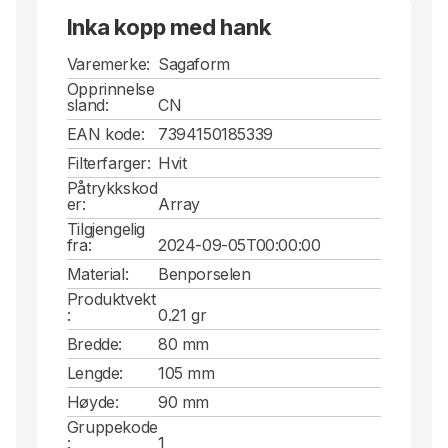
Inka kopp med hank
Varemerke:
Sagaform
Opprinnelse
sland:
CN
EAN kode:
7394150185339
Filterfarger:
Hvit
Påtrykkskod
er:
Array
Tilgjengelig
fra:
2024-09-05T00:00:00
Material:
Benporselen
Produktvekt
:
0.21 gr
Bredde:
80 mm
Lengde:
105 mm
Høyde:
90 mm
Gruppekode
:
1