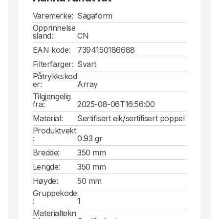
Varemerke:
Sagaform
Opprinnelse
sland:
CN
EAN kode:
7394150186688
Filterfarger:
Svart
Påtrykkskod
er:
Array
Tilgjengelig
fra:
2025-08-06T16:56:00
Material:
Sertifisert eik/sertifisert poppel
Produktvekt
:
0.93 gr
Bredde:
350 mm
Lengde:
350 mm
Høyde:
50 mm
Gruppekode
:
1
Materialtekn