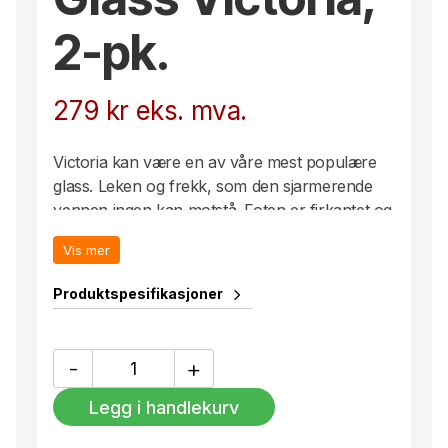
2-pk.
279
kr
eks. mva.
Victoria kan være en av våre mest populære
glass. Leken og frekk, som den sjarmerende
vennen ingen kan motstå. Foten er firkantet og
løfter glasset til nye høyder. Tilgjengelig i grønn,
Vis mer
rød og klar.
2-pk. levert i pen eske.
Produktspesifikasjoner
Glass
-
+
Victoria,
2-
Legg i handlekurv
pk.
antall