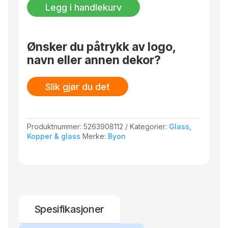
klar/grønn,
Legg i handlekurv
2-
pk.
antall
Ønsker du påtrykk av logo,
navn eller annen dekor?
Slik gjør du det
Produktnummer:
5263908112
Kategorier:
Glass
,
Kopper & glass
Merke:
Byon
Spesifikasjoner