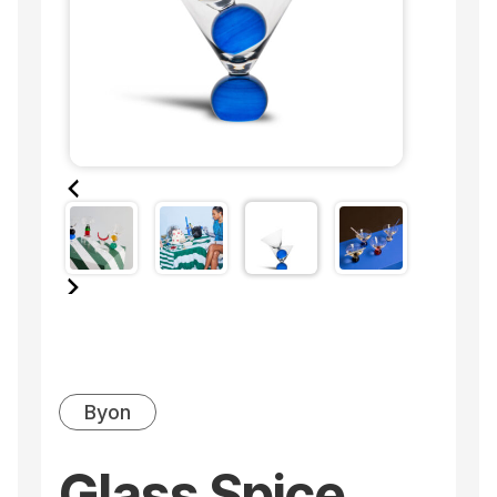
Byon
Glass Spice,