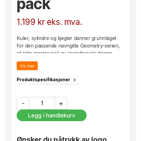
pack
1.199
kr
eks. mva.
Kuler, sylindre og kjegler danner grunnlaget
for den passende navngitte Geometry-serien,
et ekte mesterverk av skandinavisk design.
Elegante geometriske former og et selvsikkert
Vis mer
uttrykk kombineres for å levere et tidløst,
umiskjennelig Orrefors-design. Koppen, bena
Produktspesifikasjoner
og foten utgjør de tre komponentene i en
stilisert geometri. Glasset er munnblåst. Dette
glasset rommer 42cl og passer til øl. Designet
Geometry
-
+
Ølglass
av Claesson Koivisto Rune.
42cl
Legg i handlekurv
2-
pack
antall
Ønsker du påtrykk av logo,