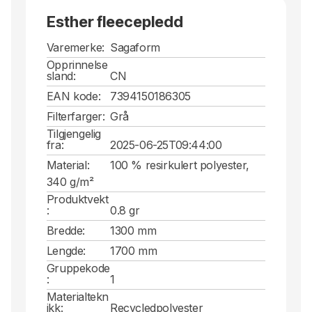
Esther fleecepledd
Varemerke:
Sagaform
Opprinnelse
sland:
CN
EAN kode:
7394150186305
Filterfarger:
Grå
Tilgjengelig
fra:
2025-06-25T09:44:00
Material:
100 % resirkulert polyester,
340 g/m²
Produktvekt
:
0.8 gr
Bredde:
1300 mm
Lengde:
1700 mm
Gruppekode
:
1
Materialtekn
ikk:
Recycledpolyester